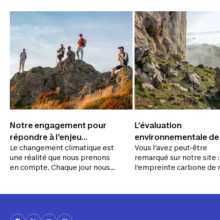
Notre engagement pour
L’évaluation
répondre à l'enjeu
environnementale de
Le changement climatique est
Vous l’avez peut-être
climatique
produits
une réalité que nous prenons
remarqué sur notre site :
en compte. Chaque jour nous
l’empreinte carbone de 
travaillons à réduire notre
produits est désormais
impact sur l’environnement et
disponible. On vous exp
ce, sur la totalité des activités
ce que ça signifie !
de l’entreprise. Sur cette page,
on vous invite à comprendre